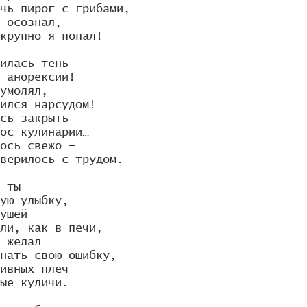
чь пирог с грибами,

 осознал, 

крупно я попал!

илась тень 

 анорексии! 

умолял, 

ился нарсудом!

сь закрыть 

ос кулинарии…

ось свежо — 

верилось с трудом.

 ты 

ую улыбку,

ушей 

ли, как в печи,

 желал 

нать свою ошибку,

ивных плеч 

ые куличи.
