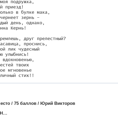
моя подружка,

й приезд!

олько в булке мака,

чернеет зернь –

дый день, однако,

нна Кернь!

ремлешь, друг прелестный?

асавица, проснись,

ой лик чудесный

ю улыбнись!

 вдохновенью,

естей твоих

ое мгновенье

личный стих!!
место / 75 баллов / Юрий Викторов
ИН…