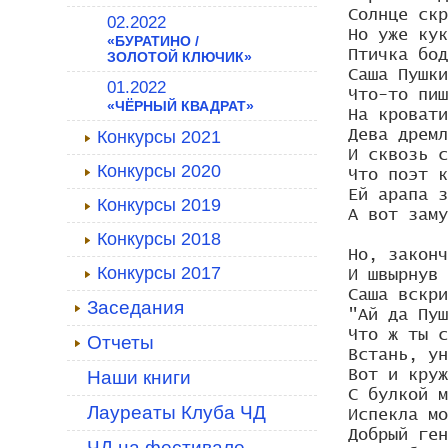
Солнце скр
02.2022
Но уже кук
«БУРАТИНО /
Птичка бод
ЗОЛОТОЙ КЛЮЧИК»
Саша Пушки
01.2022
Что-то пиш
«ЧЁРНЫЙ КВАДРАТ»
На кровати
Конкурсы 2021
Дева дремл
И сквозь с
Конкурсы 2020
Что поэт к
Ей арапа з
Конкурсы 2019
А вот заму
Конкурсы 2018
Но, законч
Конкурсы 2017
И швырнув 
Саша вскри
Заседания
"Ай да Пуш
Что ж ты с
Отчеты
Встань, ун
Наши книги
Вот и круж
С булкой м
Лауреаты Клуба ЧД
Испекла мо
Добрый ген
ЧД на фестивале