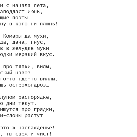
и с начала лета,

аподдаст июнь,

щие поэты

ну в кого ни плюнь!

 Комары да мухи,

да, дача, гнус,

в в желудке муки

одки мерзкий вкус.

 про тяпки, вилы,

ский навоз.

го-то где-то виллы,

шь остеохондроз…

лупом распорядке,

о дни текут.

ишутся про грядки,

и-слоны растут…

это ж наслажденье!

, ты свеж и чист!
