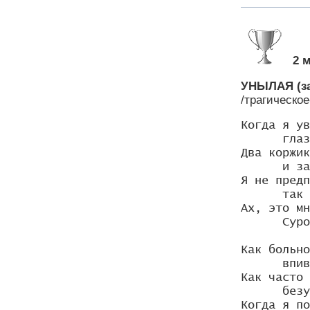
2 
УНЫЛАЯ (за
/трагическо
Когда я ув
      глаз
Два коржик
      и за
Я не предп
      так 
Ах, это мн
      Суро
Как больно
      впив
Как часто 
      безу
Когда я по