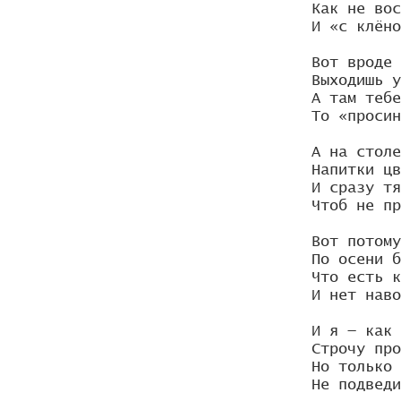
Как не вос
И «с клёно
Вот вроде 
Выходишь у
А там тебе
То «просин
А на столе
Напитки цв
И сразу тя
Чтоб не пр
Вот потому
По осени б
Что есть к
И нет наво
И я — как 
Строчу про
Но только 
Не подведи