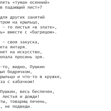
петь «туман осенний»

в падающий лист»?

для других занятий

тром на крыльцо,

 — то листья «в злате»,

ь» вместе с «багрецом».

 — своя закуска,

ета янтаря…

нет на искусство,

опала просинь зря.

-то, видно, Пушкин

ыл бодрячком,

рыльцо и что-то в кружке,

за с кабачком!

Пушкин, весь беспечен,

 листья и дожди!

ты, товарищ печень,

, не подведи…