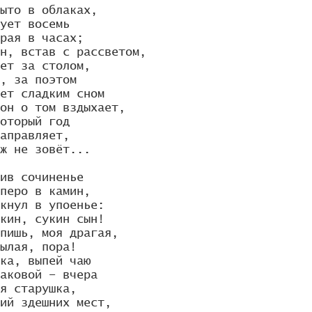
ыто в облаках,

ует восемь

рая в часах;

н, встав с рассветом,

ет за столом,

, за поэтом

ет сладким сном

он о том вздыхает,

оторый год

аправляет,

ж не зовёт...

ив сочиненье

перо в камин,

кнул в упоенье:

кин, сукин сын!

пишь, моя драгая,

ылая, пора!

ка, выпей чаю

аковой – вчера

я старушка,

ий здешних мест,
